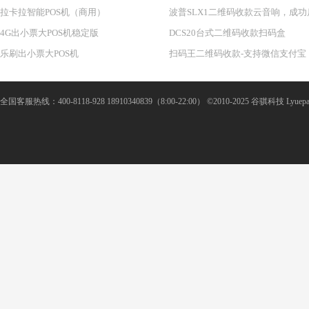
拉卡拉智能POS机（商用）
波普SLX1二维码收款云音响，成功
4G出小票大POS机稳定版
DCS20台式二维码收款扫码盒
乐刷出小票大POS机
扫码王二维码收款-支持微信支付宝
全国客服热线：400-8118-928 18910340839（8:00-22:00） ©2010-2025 谷骐科技 Lyuepay Al