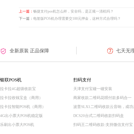
上一篇：
畅捷支付pos机怎么样，安全吗，是正规一清机吗？
下一篇：
电签版POS机办理需要交100元押金，这种方式合理吗？
全新原装 正品保障
七天无
银联POS机
扫码支付
拉卡拉4G超级收款宝
天津支付宝碰一碰安装
拉卡拉收钱宝盒（商用）
商家收款二维码花呗付款多码合一
拉卡拉智能POS机（商用）
波普SLX1二维码收款云音响，成功
4G出小票大POS机稳定版
DCS20台式二维码收款扫码盒
乐刷出小票大POS机
扫码王二维码收款-支持微信支付宝