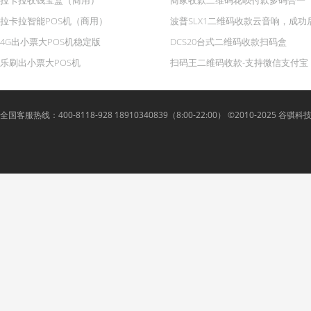
拉卡拉收钱宝盒（商用）
商家收款二维码花呗付款多码合一
拉卡拉智能POS机（商用）
波普SLX1二维码收款云音响，成功
4G出小票大POS机稳定版
DCS20台式二维码收款扫码盒
乐刷出小票大POS机
扫码王二维码收款-支持微信支付宝
全国客服热线：400-8118-928 18910340839（8:00-22:00） ©2010-2025 谷骐科技 Lyue