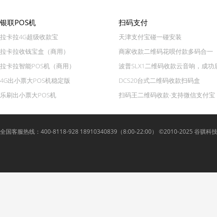
银联POS机
扫码支付
拉卡拉4G超级收款宝
天津支付宝碰一碰安装
拉卡拉收钱宝盒（商用）
商家收款二维码花呗付款多码合一
拉卡拉智能POS机（商用）
波普SLX1二维码收款云音响，成功
4G出小票大POS机稳定版
DCS20台式二维码收款扫码盒
乐刷出小票大POS机
扫码王二维码收款-支持微信支付宝
全国客服热线：400-8118-928 18910340839（8:00-22:00） ©2010-2025 谷骐科技 Lyue