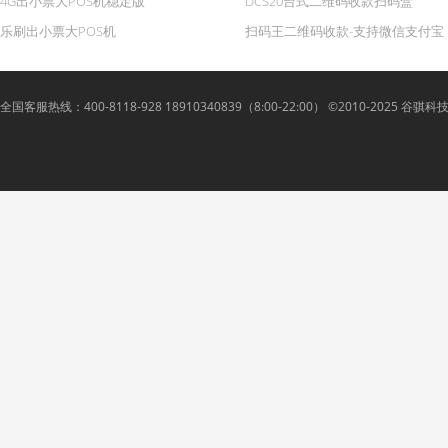
4G出小票大POS机稳定版
DCS20台式二维码收款扫码盒
乐刷出小票大POS机
扫码王二维码收款-支持微信支付宝
全国客服热线：400-8118-928 18910340839（8:00-22:00） ©2010-2025 谷骐科技 Lyue